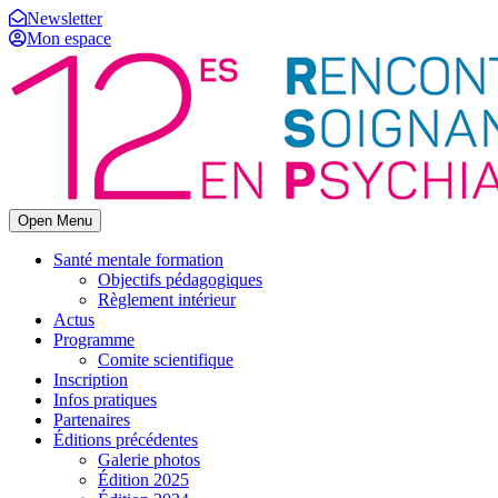
Newsletter
Mon espace
Open Menu
Santé mentale formation
Objectifs pédagogiques
Règlement intérieur
Actus
Programme
Comite scientifique
Inscription
Infos pratiques
Partenaires
Éditions précédentes
Galerie photos
Édition 2025