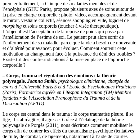
premier traitement, la Clinique des maladies mentales et de
l’encéphale (GHU Paris), propose plusieurs axes de soins autour de
la prise en charge corporelle : photo, vidéo, accompagnement devant
le miroir, vestiaire collectif, séances shopping en ville, logiciel de
morphing
et soins corporels (toucher à visée thérapeutique).
L’objectif est l’acceptation de la reprise de poids qui passe par
l’amélioration de l’estime de soi. Le patient peut alors sortir de
l’enfermement de sa maladie, parce que la vie a besoin de nouveauté
et d’altérité pour avancer, pour évoluer. Comment soutenir cette
motivation au changement face à la puissance du déni des troubles ?
Existe-t-il des contre-indications à la mise en place de l’approche
corporelle ?
– Corps, trauma et régulation des émotions : la théorie
polyvagale,
Joanna Smith
,
psychologue clinicienne, chargée de
cours à l’Université Paris 5 et à l’Ecole de Psychologues Praticiens
(Paris), Formatrice agréée en Lifespan Integration (TM) Membre
fondateur de l’Association Francophone du Trauma et de la
Dissociation (AFTD)
Le corps est central dans le trauma : le corps traumatisé pleure, il se
fige, il « abréagit », il agresse. Grâce à l’éclairage de la théorie
polyvagale de Porgès (2011), nous décrirons comment mobiliser le
corps afin de contrer les effets du traumatisme psychique (tentatives
de fuite, de combat, de figement), notamment à l’aide de courtes