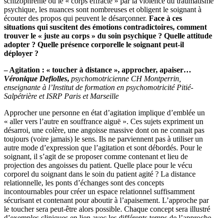
schizophrénie ou le « corps effracté » par la violence du traumatisme
psychique, les nuances sont nombreuses et obligent le soignant à
écouter des propos qui peuvent le désarçonner.
Face à ces
situations qui suscitent des émotions contradictoires, comment
trouver le « juste au corps » du soin psychique ? Quelle attitude
adopter ? Quelle présence corporelle le soignant peut-il
déployer ?
– Agitation : « toucher à distance », approcher, apaiser…
Véronique Defiolles
,
psychomotricienne CH Montperrin,
enseignante à l’Institut de formation en psychomotricité Pitié-
Salpétrière et ISRP Paris et Marseille
Approcher une personne en état d’agitation implique d’emblée un
« aller vers l’autre en souffrance aiguë ». Ces sujets expriment un
désarroi, une colère, une angoisse massive dont on ne connait pas
toujours (voire jamais) le sens. Ils ne parviennent pas à utiliser un
autre mode d’expression que l’agitation et sont débordés. Pour le
soignant, il s’agit de se proposer comme contenant et lieu de
projection des angoisses du patient. Quelle place pour le vécu
corporel du soignant dans le soin du patient agité ? La distance
relationnelle, les ponts d’échanges sont des concepts
incontournables pour créer un espace relationnel suffisamment
sécurisant et contenant pour aboutir à l’apaisement. L’approche par
le toucher sera peut-être alors possible. Chaque concept sera illustré
d’exemples cliniques en lien avec les différents temps de l’approche