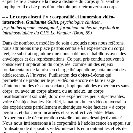
et peut-être à cause de la mise à distance du corps qu’il semble
impliquer. Il existe plus d’un chemin pour retrouver son corps …
– « Le corps absent ? » : corporalité et immersion vidéo-
interactive,
Guillaume Gillet
,
psychologue clinicien,
psychothérapeute, enseignant, formateur, unités de psychiatrie
intrahospitalière du CHS Le Vinatier (Bron, 69)
Dans de nombreux modèles de soin auxquels nous nous référons,
nous attribuons une place parfois centrale à l’expérience du corps
réel, ce substrat organique que nous habitons et habillons avec des
enveloppes et des représentations. Ce parti pris conduit souvent à
considérer l’implication du corps réel comme un des enjeux
fondamentaux de la prise en charge thérapeutique, notamment des
adolescents. A l’inverse, l’utilisation des objets-à-écran qui
permettent de pratiquer le jeu vidéo ou encore de faire usage
d’Internet ou des réseaux sociaux, impliquerait des expériences sans
corps, ou avec un corps absent, ou au mieux, un corps
insuffisamment sollicité, donc des expériences peu subjectivantes,
voire désubjectivantes. En effet, la nature du jeu vidéo renverrait à
des expériences partiellement authentiques voire factices « à corps
perdu », et donc non-incarnées et sans affect véritable. Mais
l’expérience de décorporation est-elle toujours désubjectivante ?
Nous nous intéresserons à la corporalité à l’adolescence en appui sur
l’utilisation de dispositifs vidéo-interactifs en montrant les effets de