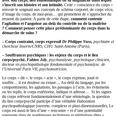
avec son corps, lieu emblématique de sa singularité dans lequel
s’inscrit son histoire et son intimité.
Cette « conscience du corps »
renvoie le soignant aux concepts de schéma corporel, de corps vécu,
d’image du corps, de moi-peau… qui permettent de s’approcher du
ressenti du patient. A partir de cette étape,
comment contenir
l’agitation et l’angoisse au-delà du contrôle ou de la maîtrise
? Comment penser cette place prédominante du corps dans la
démarche de soins ?
– Corps contraint, corps expressif
Dr Philippe Nuss
,
psychiatre et
chercheur Inserm/CNRS, CHU Saint-Antoine (Paris).
– Souffrances psychiques : les enjeux du corps et le lien
corps/psyché,
Fabien Joly
,
psychanalyste, psychologue clinicien,
docteur en psychopathologie fondamentale et psychanalyse de
l’Université Paris VII, psychomotricien.
Le corps « dit », le corps « acte », le corps exprime, jouit et
souffre… il est douleur ou extase… Au-delà du langage, par les
comportements, les agitations, les passages à l’acte, les évitements
ou les replis, le corps extériorise, indique et adresse… Si les signes
du corps relèvent fondamentalement d’une sémiologie, la question
du lien corps/psyché participe d’une véritable élaboration
psychopathologique (ouverte, complexe et pluri-dimensionnelle). Le
corps est aussi le lieu d’une « rencontre » et d’une potentialité
soignante dans de nombreuses techniques et médiations dites «