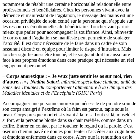
notamment de rétablir une certaine horizontalité relationnelle entre
professionnels et bénéficiaires. Chez les personnes vivant avec la
démence et manifestant de l’agitation, le massage des mains est une
occasion privilégiée de soin centré sur la personne qui s’appuie sur
les ressources émotionnelles du bénéficiaire. Toucher vaut parfois
mieux que parler pour accompagner la souffrance. Ainsi, réinvestir
le corps quand l’agitation se manifeste peut permettre de soulager
l’anxiété. Il est donc nécessaire de le faire dans un cadre de soin
rassurant discuté en équipe pour limiter le risque d’intrusion. Mais
toucher signifie aussi être touché, et le soignant doit lui aussi faire
face à ses propres émotions dans cette pratique qui nécessite un réel
engagement personnel.
– Corps anorexique : « Je veux juste sentir les os sur moi, rien
d’autre… »,
Nadine Satori
,
infirmière spécialiste clinique, unité de
soins des Troubles du comportement alimentaire à la Clinique des
Maladies Mentales et de l’Encéphale (GHU Paris)
Accompagner une personne anorexique nécessite de prendre soin de
son corps amaigri à l’extrême où la faim est partout, tapie sous la
peau. Corps presque mort et si vivant à la fois. Tout est là, muselé et
si fort, et la personne blottie dans sa chair raréfiée, comme dans un
coffre. Entrer en contact par le toucher, le regard ou la parole, c’est
oser un chemin pavé de doutes pour tenter d’accéder aux cognitions
et émotions enfermées dans ce corps. Alors que la renutrition est le