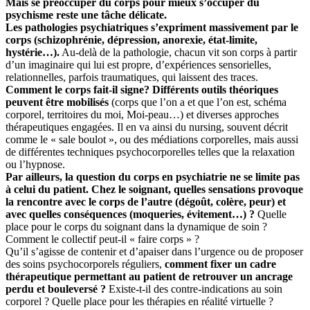
Mais se préoccuper du corps pour mieux s’occuper du
psychisme reste une tâche délicate.
Les pathologies psychiatriques s’expriment massivement par le
corps (schizophrénie, dépression, anorexie, état-limite,
hystérie…).
Au-delà de la pathologie, chacun vit son corps à partir
d’un imaginaire qui lui est propre, d’expériences sensorielles,
relationnelles, parfois traumatiques, qui laissent des traces.
Comment le corps fait-il signe?
Différents outils théoriques
peuvent être mobilisés
(corps que l’on a et que l’on est, schéma
corporel, territoires du moi, Moi-peau…) et diverses approches
thérapeutiques engagées. Il en va ainsi du nursing, souvent décrit
comme le « sale boulot », ou des médiations corporelles, mais aussi
de différentes techniques psychocorporelles telles que la relaxation
ou l’hypnose.
Par ailleurs, la question du corps en psychiatrie ne se limite pas
à celui du patient. Chez le soignant, quelles sensations provoque
la rencontre avec le corps de l’autre (dégoût, colère, peur) et
avec quelles conséquences (moqueries, évitement…) ?
Quelle
place pour le corps du soignant dans la dynamique de soin ?
Comment le collectif peut-il « faire corps » ?
Qu’il s’agisse de contenir et d’apaiser dans l’urgence ou de proposer
des soins psychocorporels réguliers,
comment fixer un cadre
thérapeutique permettant au patient de retrouver un ancrage
perdu et bouleversé ?
Existe-t-il des contre-indications au soin
corporel ? Quelle place pour les thérapies en réalité virtuelle ?