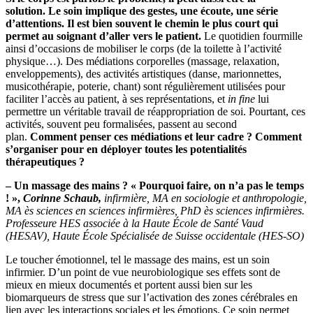
solution.
Le soin implique des gestes, une écoute, une série
d’attentions. Il est bien souvent le chemin le plus court qui
permet au soignant d’aller vers le patient.
Le quotidien fourmille
ainsi d’occasions de mobiliser le corps (de la toilette à l’activité
physique…). Des médiations corporelles (massage, relaxation,
enveloppements), des activités artistiques (danse, marionnettes,
musicothérapie, poterie, chant) sont régulièrement utilisées pour
faciliter l’accès au patient, à ses représentations, et
in fine
lui
permettre un véritable travail de réappropriation de soi. Pourtant, ces
activités, souvent peu formalisées, passent au second
plan.
Comment penser ces médiations et leur cadre ? Comment
s’organiser pour en déployer toutes les potentialités
thérapeutiques ?
– Un massage des mains ? « Pourquoi faire, on n’a pas le temps
! »,
Corinne Schaub
,
infirmière, MA en sociologie et anthropologie,
MA ès sciences en sciences infirmières, PhD ès sciences infirmières.
Professeure HES associée à la Haute École de Santé Vaud
(HESAV), Haute École Spécialisée de Suisse occidentale (HES-SO)
Le toucher émotionnel, tel le massage des mains, est un soin
infirmier. D’un point de vue neurobiologique ses effets sont de
mieux en mieux documentés et portent aussi bien sur les
biomarqueurs de stress que sur l’activation des zones cérébrales en
lien avec les interactions sociales et les émotions. Ce soin permet