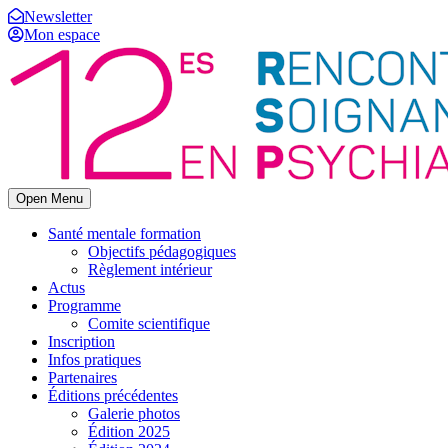
Newsletter
Mon espace
Open Menu
Santé mentale formation
Objectifs pédagogiques
Règlement intérieur
Actus
Programme
Comite scientifique
Inscription
Infos pratiques
Partenaires
Éditions précédentes
Galerie photos
Édition 2025