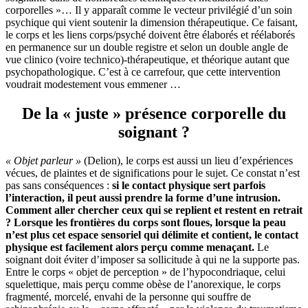
corporelles »… Il y apparaît comme le vecteur privilégié d’un soin
psychique qui vient soutenir la dimension thérapeutique. Ce faisant,
le corps et les liens corps/psyché doivent être élaborés et réélaborés
en permanence sur un double registre et selon un double angle de
vue clinico (voire technico)-thérapeutique, et théorique autant que
psychopathologique. C’est à ce carrefour, que cette intervention
voudrait modestement vous emmener …
De la « juste » présence corporelle du
soignant ?
« Objet parleur »
(Delion), le corps est aussi un lieu d’expériences
vécues, de plaintes et de significations pour le sujet. Ce constat n’est
pas sans conséquences :
si le contact physique sert parfois
l’interaction, il peut aussi prendre la forme d’une intrusion.
Comment aller chercher ceux qui se replient et restent en retrait
?
Lorsque les frontières du corps sont floues, lorsque la peau
n’est plus cet espace sensoriel qui délimite et contient, le contact
physique est facilement alors perçu comme menaçant.
Le
soignant doit éviter d’imposer sa sollicitude à qui ne la supporte pas.
Entre le corps « objet de perception » de l’hypocondriaque, celui
squelettique, mais perçu comme obèse de l’anorexique, le corps
fragmenté, morcelé, envahi de la personne qui souffre de