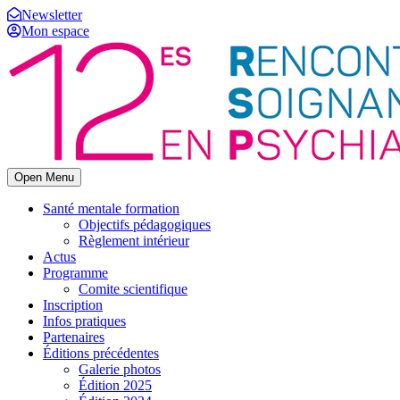
Newsletter
Mon espace
Open Menu
Santé mentale formation
Objectifs pédagogiques
Règlement intérieur
Actus
Programme
Comite scientifique
Inscription
Infos pratiques
Partenaires
Éditions précédentes
Galerie photos
Édition 2025