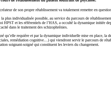
rcours de rétablissement du patient souffrant de psychose.
éateur de son propre rétablissement va totalement remettre en question 
 plus individualisée possible, au service du parcours de rétablissement
a loi HPST et les référentiels de l’HAS, a occulté la dynamique initiée d
icacité dans le traitement des schizophrénies.
né qu’elle requière et par la dynamique individuelle mise en place, la d
 sociales, remédiation cognitive…) qui viendront servir le parcours de r
elation soignant-soigné qui constituent les leviers du changement.