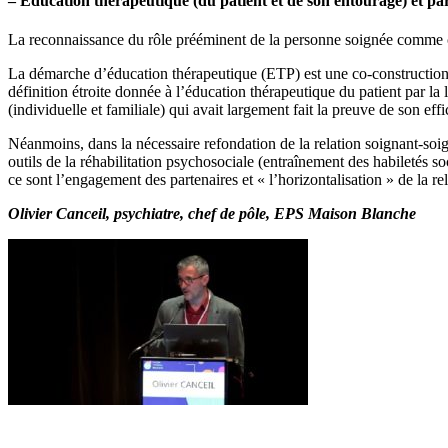
– Education thérapeutique (du patient et de son entourage) et pa
La reconnaissance du rôle prééminent de la personne soignée comme cr
La démarche d’éducation thérapeutique (ETP) est une co-construction la
définition étroite donnée à l’éducation thérapeutique du patient par l
(individuelle et familiale) qui avait largement fait la preuve de son eff
Néanmoins, dans la nécessaire refondation de la relation soignant-soig
outils de la réhabilitation psychosociale (entraînement des habiletés
ce sont l’engagement des partenaires et « l’horizontalisation » de la r
Olivier Canceil, psychiatre, chef de pôle, EPS Maison Blanche