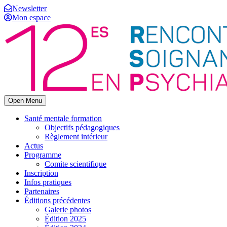
Newsletter
Mon espace
Open Menu
Santé mentale formation
Objectifs pédagogiques
Règlement intérieur
Actus
Programme
Comite scientifique
Inscription
Infos pratiques
Partenaires
Éditions précédentes
Galerie photos
Édition 2025