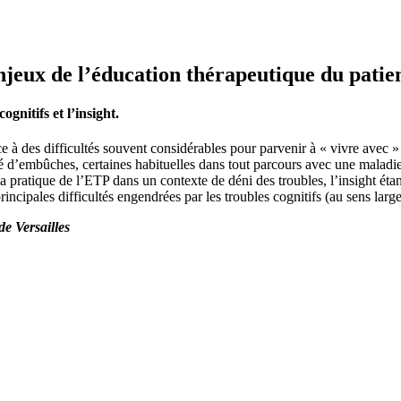
jeux de l’éducation thérapeutique du patien
gnitifs et l’insight.
e à des difficultés souvent considérables pour parvenir à « vivre avec 
d’embûches, certaines habituelles dans tout parcours avec une maladie gr
 la pratique de l’ETP dans un contexte de déni des troubles, l’insight é
principales difficultés engendrées par les troubles cognitifs (au sens la
de Versailles