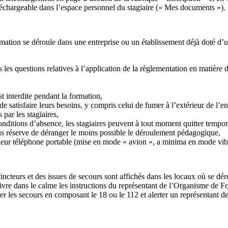
éléchargeable dans l’espace personnel du stagiaire (« Mes documents »).
ation se déroule dans une entreprise ou un établissement déjà doté d’un
 les questions relatives à l’application de la règlementation en matière 
t interdite pendant la formation,
e satisfaire leurs besoins, y compris celui de fumer à l’extérieur de l’en
par les stagiaires,
conditions d’absence, les stagiaires peuvent à tout moment quitter tempo
ous réserve de déranger le moins possible le déroulement pédagogique,
r leur téléphone portable (mise en mode « avion », a minima en mode vi
ncteurs et des issues de secours sont affichés dans les locaux où se dér
 suivre dans le calme les instructions du représentant de l’Organisme de 
r les secours en composant le 18 ou le 112 et alerter un représentant de