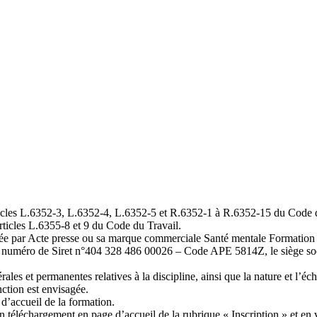
icles L.6352-3, L.6352-4, L.6352-5 et R.6352-1 à R.6352-15 du Code du 
ticles L.6355-8 et 9 du Code du Travail.
spensée par Acte presse ou sa marque commerciale Santé mentale Formati
éro de Siret n°404 328 486 00026 – Code APE 5814Z, le siège social d
rales et permanentes relatives à la discipline, ainsi que la nature et l’éch
nction est envisagée.
d’accueil de la formation.
en téléchargement en page d’accueil de la rubrique « Inscription » et en 