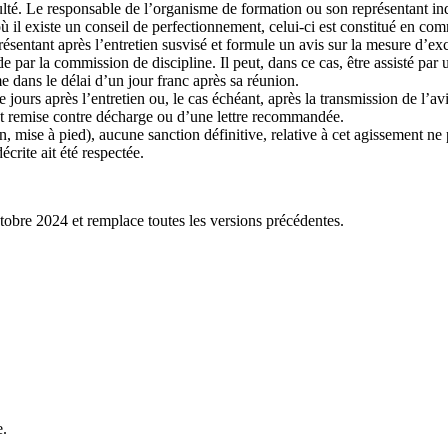
ulté. Le responsable de l’organisme de formation ou son représentant indi
ù il existe un conseil de perfectionnement, celui-ci est constitué en com
présentant après l’entretien susvisé et formule un avis sur la mesure d’ex
nde par la commission de discipline. Il peut, dans ce cas, être assisté pa
 dans le délai d’un jour franc après sa réunion.
jours après l’entretien ou, le cas échéant, après la transmission de l’avi
 est remise contre décharge ou d’une lettre recommandée.
mise à pied), aucune sanction définitive, relative à cet agissement ne pe
crite ait été respectée.
tobre 2024 et remplace toutes les versions précédentes.
e.