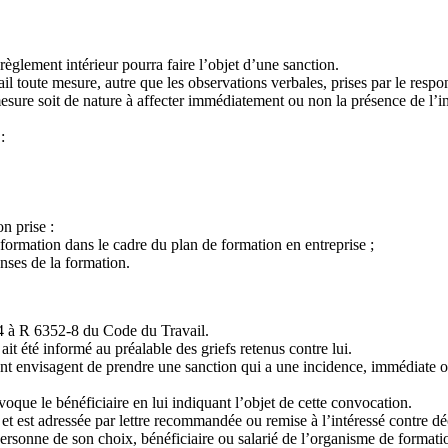
èglement intérieur pourra faire l’objet d’une sanction.
l toute mesure, autre que les observations verbales, prises par le respo
esure soit de nature à affecter immédiatement ou non la présence de l’int
:
n prise :
 formation dans le cadre du plan de formation en entreprise ;
nses de la formation.
2-4 à R 6352-8 du Code du Travail.
ait été informé au préalable des griefs retenus contre lui.
t envisagent de prendre une sanction qui a une incidence, immédiate ou 
que le bénéficiaire en lui indiquant l’objet de cette convocation.
rite et est adressée par lettre recommandée ou remise à l’intéressé contre d
e personne de son choix, bénéficiaire ou salarié de l’organisme de formati