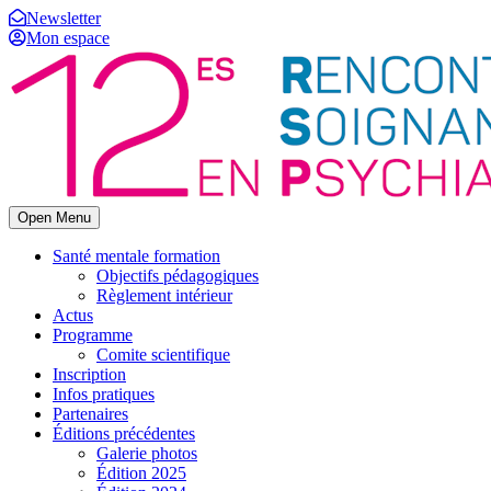
Newsletter
Mon espace
Open Menu
Santé mentale formation
Objectifs pédagogiques
Règlement intérieur
Actus
Programme
Comite scientifique
Inscription
Infos pratiques
Partenaires
Éditions précédentes
Galerie photos
Édition 2025