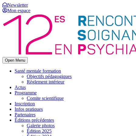
Newsletter
Mon espace
Open Menu
Santé mentale formation
Objectifs pédagogiques
Règlement intérieur
Actus
Programme
Comite scientifique
Inscription
Infos pratiques
Partenaires
Éditions précédentes
Galerie photos
Édition 2025