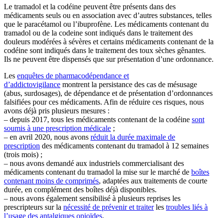
Le tramadol et la codéine peuvent être présents dans des
médicaments seuls ou en association avec d’autres substances, telles
que le paracétamol ou l’ibuprofène. Les médicaments contenant du
tramadol ou de la codeine sont indiqués dans le traitement des
douleurs modérées à sévères et certains médicaments contenant de la
codéine sont indiqués dans le traitement des toux sèches gênantes.
Ils ne peuvent être dispensés que sur présentation d’une ordonnance.
Les
enquêtes de pharmacodépendance et
d’addictovigilance
montrent la persistance des cas de mésusage
(abus, surdosages), de dépendance et de présentation d’ordonnances
falsifiées pour ces médicaments. Afin de réduire ces risques, nous
avons déjà pris plusieurs mesures :
– depuis 2017, tous les médicaments contenant de la codéine
sont
soumis à une prescription médicale
;
– en avril 2020, nous avons
réduit la durée maximale de
prescription
des médicaments contenant du tramadol à 12 semaines
(trois mois) ;
– nous avons demandé aux industriels commercialisant des
médicaments contenant du tramadol la mise sur le marché de
boîtes
contenant moins de comprimés
, adaptées aux traitements de courte
durée, en complément des boîtes déjà disponibles.
– nous avons également sensibilisé à plusieurs reprises les
prescripteurs sur la
nécessité de prévenir et traiter
les
troubles liés à
l’usage des antalgiques opioïdes
.