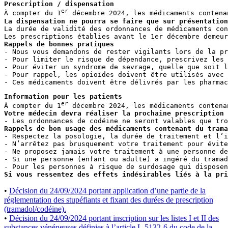
Prescription / dispensation
er
À compter du 1
 décembre 2024, les médicaments contena
La dispensation ne pourra se faire que sur présentation
La durée de validité des ordonnances de médicaments con
Rappels de bonnes pratiques
- Nous vous demandons de rester vigilants lors de la pr
- Pour limiter le risque de dépendance, prescrivez les 
- Pour éviter un syndrome de sevrage, quelle que soit l
- Pour rappel, les opioïdes doivent être utilisés avec 
- Ces médicaments doivent être délivrés par les pharmac
Information pour les patients
er
À compter du 1
Votre médecin devra réaliser la prochaine prescription 
Rappels de bon usage des médicaments contenant du tram
- Respectez la posologie, la durée de traitement et l’i
- N’arrêtez pas brusquement votre traitement pour évite
- Ne proposez jamais votre traitement à une personne de
- Si une personne (enfant ou adulte) a ingéré du tramad
Si vous ressentez des effets indésirables liés à la pri
•
Décision du 24/09/2024 portant application d’une partie de la
réglementation des stupéfiants et fixant des durées de prescription
(tramadol/codéine).
•
Décision du 24/09/2024 portant inscription sur les listes I et II des
substances vénéneuses définies à l’article L.5132-6 du code de la