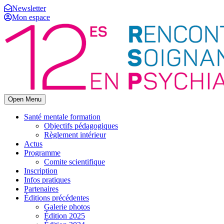
Newsletter
Mon espace
Open Menu
Santé mentale formation
Objectifs pédagogiques
Règlement intérieur
Actus
Programme
Comite scientifique
Inscription
Infos pratiques
Partenaires
Éditions précédentes
Galerie photos
Édition 2025