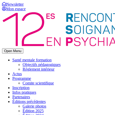
Newsletter
Mon espace
Open Menu
Santé mentale formation
Objectifs pédagogiques
Règlement intérieur
Actus
Programme
Comite scientifique
Inscription
Infos pratiques
Partenaires
Éditions précédentes
Galerie photos
Édition 2025