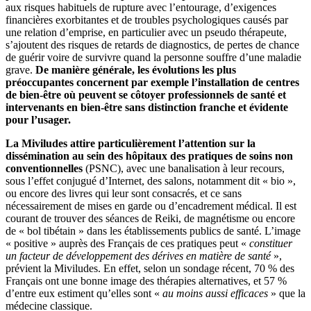
aux risques habituels de rupture avec l’entourage, d’exigences
financières exorbitantes et de troubles psychologiques causés par
une relation d’emprise, en particulier avec un pseudo thérapeute,
s’ajoutent des risques de retards de diagnostics, de pertes de chance
de guérir voire de survivre quand la personne souffre d’une maladie
grave.
De manière générale, les évolutions les plus
préoccupantes concernent par exemple l’installation de centres
de bien-être où peuvent se côtoyer professionnels de santé et
intervenants en bien-être sans distinction franche et évidente
pour l’usager.
La Miviludes attire particulièrement l’attention sur
la
dissémination au sein des hôpitaux des pratiques de soins non
conventionnelles
(PSNC), avec une banalisation à leur recours,
sous l’effet conjugué d’Internet, des salons, notamment dit « bio »,
ou encore des livres qui leur sont consacrés, et ce sans
nécessairement de mises en garde ou d’encadrement médical. Il est
courant de trouver des séances de Reiki, de magnétisme ou encore
de « bol tibétain » dans les établissements publics de santé. L’image
« positive » auprès des Français de ces pratiques peut «
constituer
un facteur de développement des dérives en matière de santé
»,
prévient la Miviludes. En effet, selon un sondage récent, 70 % des
Français ont une bonne image des thérapies alternatives, et 57 %
d’entre eux estiment qu’elles sont «
au moins aussi efficaces
» que la
médecine classique.