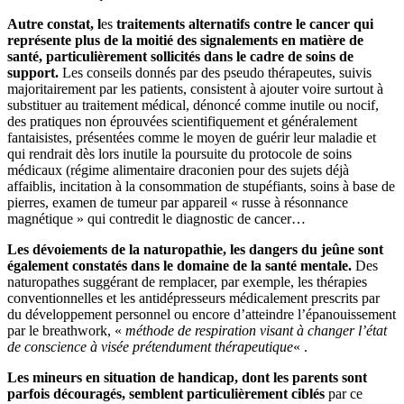
Autre constat, l
es
traitements alternatifs contre le cancer
qui
représente plus de la moitié des signalements en matière de
santé, particulièrement sollicités dans le cadre de soins de
support.
Les conseils donnés par des pseudo thérapeutes, suivis
majoritairement par les patients, consistent à ajouter voire surtout à
substituer au traitement médical, dénoncé comme inutile ou nocif,
des pratiques non éprouvées scientifiquement et généralement
fantaisistes, présentées comme le moyen de guérir leur maladie et
qui rendrait dès lors inutile la poursuite du protocole de soins
médicaux (régime alimentaire draconien pour des sujets déjà
affaiblis, incitation à la consommation de stupéfiants, soins à base de
pierres, examen de tumeur par appareil « russe à résonnance
magnétique » qui contredit le diagnostic de cancer…
Les dévoiements de la naturopathie, les dangers du jeûne sont
également constatés dans le domaine de la santé mentale.
Des
naturopathes suggérant de remplacer, par exemple, les thérapies
conventionnelles et les antidépresseurs médicalement prescrits par
du développement personnel ou encore d’atteindre l’épanouissement
par le breathwork, «
méthode de respiration visant à changer l’état
de conscience à visée prétendument thérapeutique
« .
Les mineurs en situation de handicap, dont les parents sont
parfois découragés, semblent particulièrement ciblés
par ce