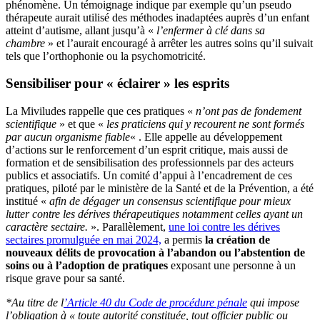
phénomène. Un témoignage indique par exemple qu’un pseudo
thérapeute aurait utilisé des méthodes inadaptées auprès d’un enfant
atteint d’autisme, allant jusqu’à «
l’enfermer à clé dans sa
chambre
» et l’aurait encouragé à arrêter les autres soins qu’il suivait
tels que l’orthophonie ou la psychomotricité.
Sensibiliser pour « éclairer » les esprits
La Miviludes rappelle que ces pratiques «
n’ont pas de fondement
scientifique
» et que «
les praticiens qui y recourent ne sont formés
par aucun organisme fiable
« . Elle appelle au développement
d’actions sur le renforcement d’un esprit critique, mais aussi de
formation et de sensibilisation des professionnels par des acteurs
publics et associatifs. Un comité d’appui à l’encadrement de ces
pratiques, piloté par le ministère de la Santé et de la Prévention, a été
institué «
afin de dégager un consensus scientifique pour mieux
lutter contre les dérives thérapeutiques notamment celles ayant un
caractère sectaire.
». Parallèlement,
une loi contre les dérives
sectaires promulguée en mai 2024,
a permis
la création de
nouveaux délits de provocation à l’abandon ou l’abstention de
soins ou à l’adoption de pratiques
exposant une personne à un
risque grave pour sa santé.
*Au titre de l
’Article 40 du Code de procédure pénale
qui impose
l’obligation à « toute autorité constituée, tout officier public ou