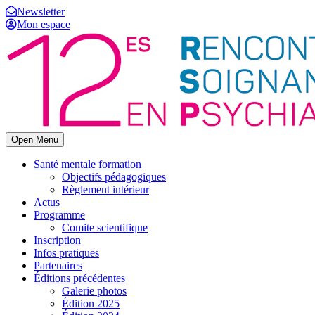
Newsletter
Mon espace
Open Menu
Santé mentale formation
Objectifs pédagogiques
Règlement intérieur
Actus
Programme
Comite scientifique
Inscription
Infos pratiques
Partenaires
Éditions précédentes
Galerie photos
Édition 2025