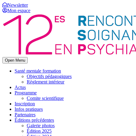
Newsletter
Mon espace
Open Menu
Santé mentale formation
Objectifs pédagogiques
Règlement intérieur
Actus
Programme
Comite scientifique
Inscription
Infos pratiques
Partenaires
Éditions précédentes
Galerie photos
Édition 2025