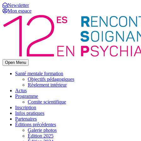
Newsletter
Mon espace
Open Menu
Santé mentale formation
Objectifs pédagogiques
Règlement intérieur
Actus
Programme
Comite scientifique
Inscription
Infos pratiques
Partenaires
Éditions précédentes
Galerie photos
Édition 2025