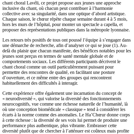
chant choral Lavéli, ce projet propose aux jeunes une approche
inclusive du chant, où chacun peut contribuer à l’harmonie
collective avec sa singularité, dans une optique d’abord artistique.
Chaque saison, le chœur répète chaque semaine durant 4 à 5 mois,
hors les murs de l’hôpital, pour monter un spectacle a capella, et
proposer des représentations publiques dans la métropole lyonnaise.
Les retours très positifs de tous ont poussé l’équipe à s’engager dans
une démarche de recherche, afin d’analyser ce qui se joue (1). Au-
delà du plaisir que chacun manifeste, des bénéfices notables pour les
jeunes sont perçus en termes de santé mentale globale et de
comportements sociaux. Les différents participants décrivent le
chant choral comme un outil particulièrement puissant pour
permettre des rencontres de qualité, en facilitant une posture
d’ouverture, et ce même entre des groupes qui rencontrent
habituellement des difficultés à interagir.
Cette expérience offre également une incarnation du concept de
« neurodiversité », qui valorise la diversité des fonctionnements
neurocognitifs, vue comme une richesse naturelle de l’humanité, là
où une conception biomédicale « classique » tend à considérer les
écarts à la norme comme des anomalies. Le Ha’Chœur donne corps
à cette richesse : la diversité de ses voix lui permet de produire une
performance plus authentique, plus vibrante. Embrasser cette
diversité plutôt que de chercher à l’atténuer est coûteux mais profite