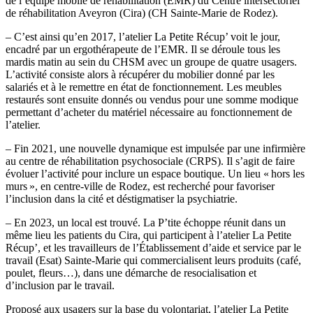
de l’équipe mobile de réhabilitation (EMR) du Centre intersectoriel
de réhabilitation Aveyron (Cira) (CH Sainte-Marie de Rodez).
– C’est ainsi qu’en 2017, l’atelier La Petite Récup’ voit le jour,
encadré par un ergothérapeute de l’EMR. Il se déroule tous les
mardis matin au sein du CHSM avec un groupe de quatre usagers.
L’activité consiste alors à récupérer du mobilier donné par les
salariés et à le remettre en état de fonctionnement. Les meubles
restaurés sont ensuite donnés ou vendus pour une somme modique
permettant d’acheter du matériel nécessaire au fonctionnement de
l’atelier.
– Fin 2021, une nouvelle dynamique est impulsée par une infirmière
au centre de réhabilitation psychosociale (CRPS). Il s’agit de faire
évoluer l’activité pour inclure un espace boutique. Un lieu « hors les
murs », en centre-ville de Rodez, est recherché pour favoriser
l’inclusion dans la cité et déstigmatiser la psychiatrie.
– En 2023, un local est trouvé. La P’tite échoppe réunit dans un
même lieu les patients du Cira, qui participent à l’atelier La Petite
Récup’, et les travailleurs de l’Établissement d’aide et service par le
travail (Esat) Sainte-Marie qui commercialisent leurs produits (café,
poulet, fleurs…), dans une démarche de resocialisation et
d’inclusion par le travail.
Proposé aux usagers sur la base du volontariat, l’atelier La Petite