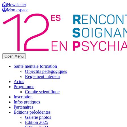
Newsletter
Mon espace
Open Menu
Santé mentale formation
Objectifs pédagogiques
Règlement intérieur
Actus
Programme
Comite scientifique
Inscription
Infos pratiques
Partenaires
Éditions précédentes
Galerie photos
Édition 2025