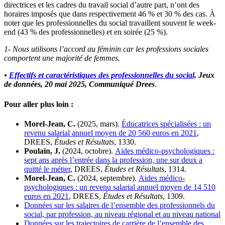
directrices et les cadres du travail social d’autre part, n’ont des
horaires imposés que dans respectivement 46 % et 30 % des cas. À
noter que les professionnelles du social travaillent souvent le week-
end (43 % des professionnelles) et en soirée (25 %).
1- Nous utilisons l’accord au féminin car les professions sociales
comportent une majorité de femmes.
•
Effectifs et caractéristiques des professionnelles du social,
Jeux
de données, 20 mai 2025, Communiqué Drees
.
Pour aller plus loin :
Morel-Jean, C.
(2025, mars).
Éducatrices spécialisées : un
revenu salarial annuel moyen de 20 560 euros en 2021
,
DREES,
Études et Résultats
, 1330.
Poulain, J.
(2024, octobre).
Aides médico-psychologiques :
sept ans après l’entrée dans la profession, une sur deux a
quitté le métier
, DREES,
Études et Résultats
, 1314.
Morel-Jean, C.
(2024, septembre).
Aides médico-
psychologiques : un revenu salarial annuel moyen de 14 510
euros en 2021
, DREES,
Études et Résultats
, 1309.
Données sur les salaires de l’ensemble des professionnels du
social, par profession, au niveau régional et au niveau national
Données sur les trajectoires de carrière de l’ensemble des