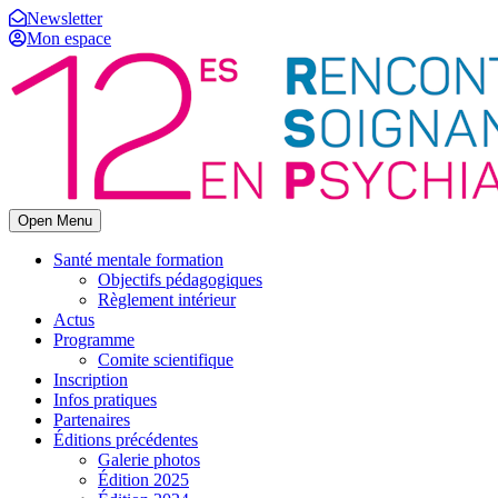
Newsletter
Mon espace
Open Menu
Santé mentale formation
Objectifs pédagogiques
Règlement intérieur
Actus
Programme
Comite scientifique
Inscription
Infos pratiques
Partenaires
Éditions précédentes
Galerie photos
Édition 2025