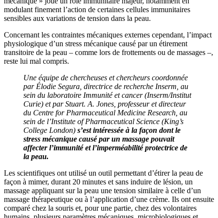
mécanique » joue un rôle immunitaire majeur, notamment en
modulant finement l’action de certaines cellules immunitaires
sensibles aux variations de tension dans la peau.
Concernant les contraintes mécaniques externes cependant, l’impact
physiologique d’un stress mécanique causé par un étirement
transitoire de la peau – comme lors de frottements ou de massages –,
reste lui mal compris.
Une équipe de chercheuses et chercheurs coordonnée
par Élodie Segura, directrice de recherche Inserm, au
sein du laboratoire Immunité et cancer (Inserm/Institut
Curie) et par Stuart. A. Jones, professeur et directeur
du Centre for Pharmaceutical Medicine Research, au
sein de l’Institute of Pharmaceutical Science (King’s
College London)
s’est intéressée à la façon dont le
stress mécanique causé par un massage pouvait
affecter l’immunité et l’imperméabilité protectrice de
la peau.
Les scientifiques ont utilisé un outil permettant d’étirer la peau de
façon à mimer, durant 20 minutes et sans induire de lésion, un
massage appliquant sur la peau une tension similaire à celle d’un
massage thérapeutique ou à l’application d’une crème. Ils ont ensuite
comparé chez la souris et, pour une partie, chez des volontaires
humains, plusieurs paramètres mécaniques, microbiologiques et