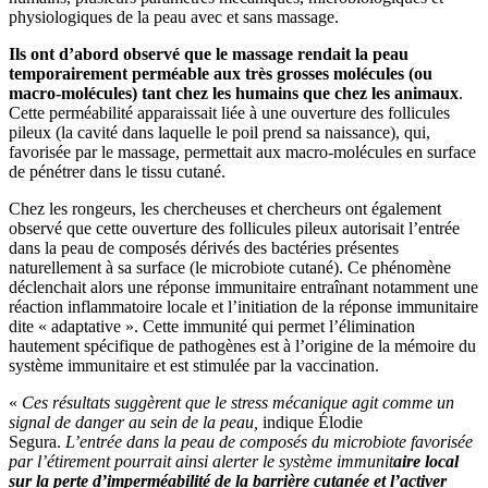
physiologiques de la peau avec et sans massage.
Ils ont d’abord observé que le massage rendait la peau
temporairement perméable aux très grosses molécules (ou
macro-molécules) tant chez les humains que chez les animaux
.
Cette perméabilité apparaissait liée à une ouverture des follicules
pileux (la cavité dans laquelle le poil prend sa naissance), qui,
favorisée par le massage, permettait aux macro-molécules en surface
de pénétrer dans le tissu cutané.
Chez les rongeurs, les chercheuses et chercheurs ont également
observé que cette ouverture des follicules pileux autorisait l’entrée
dans la peau de composés dérivés des bactéries présentes
naturellement à sa surface (le microbiote cutané). Ce phénomène
déclenchait alors une réponse immunitaire entraînant notamment une
réaction inflammatoire locale et l’initiation de la réponse immunitaire
dite « adaptative ». Cette immunité qui permet l’élimination
hautement spécifique de pathogènes est à l’origine de la mémoire du
système immunitaire et est stimulée par la vaccination.
«
Ces résultats suggèrent que le stress mécanique agit comme un
signal de danger au sein de la peau,
indique Élodie
Segura.
L’entrée dans la peau de composés du microbiote favorisée
par l’étirement pourrait ainsi alerter le système immunit
aire local
sur la perte d’imperméabilité de la barrière cutanée et l’activer