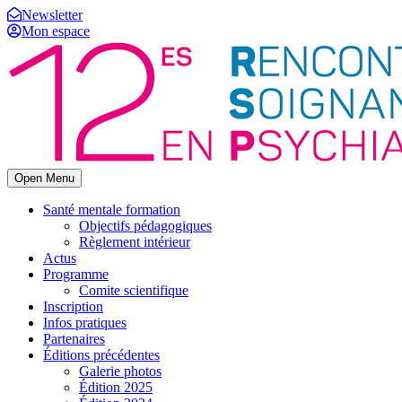
Newsletter
Mon espace
Open Menu
Santé mentale formation
Objectifs pédagogiques
Règlement intérieur
Actus
Programme
Comite scientifique
Inscription
Infos pratiques
Partenaires
Éditions précédentes
Galerie photos
Édition 2025