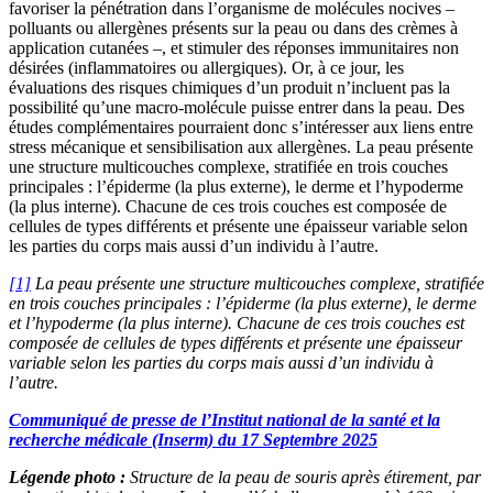
favoriser la pénétration dans l’organisme de molécules nocives –
polluants ou allergènes présents sur la peau ou dans des crèmes à
application cutanées –, et stimuler des réponses immunitaires non
désirées (inflammatoires ou allergiques). Or, à ce jour, les
évaluations des risques chimiques d’un produit n’incluent pas la
possibilité qu’une macro-molécule puisse entrer dans la peau. Des
études complémentaires pourraient donc s’intéresser aux liens entre
stress mécanique et sensibilisation aux allergènes. La peau présente
une structure multicouches complexe, stratifiée en trois couches
principales : l’épiderme (la plus externe), le derme et l’hypoderme
(la plus interne). Chacune de ces trois couches est composée de
cellules de types différents et présente une épaisseur variable selon
les parties du corps mais aussi d’un individu à l’autre.
[1]
La peau présente une structure multicouches complexe, stratifiée
en trois couches principales : l’épiderme (la plus externe), le derme
et l’hypoderme (la plus interne). Chacune de ces trois couches est
composée de cellules de types différents et présente une épaisseur
variable selon les parties du corps mais aussi d’un individu à
l’autre.
Communiqué de presse de l’Institut national de la santé et la
recherche médicale (Inserm) du 17 Septembre 2025
Légende photo :
Structure de la peau de souris après étirement, par