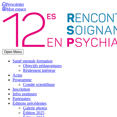
Newsletter
Mon espace
Open Menu
Santé mentale formation
Objectifs pédagogiques
Règlement intérieur
Actus
Programme
Comite scientifique
Inscription
Infos pratiques
Partenaires
Éditions précédentes
Galerie photos
Édition 2025