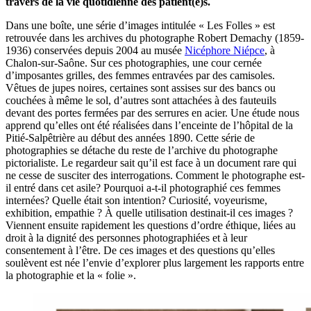
travers de la vie quotidienne des patient(e)s.
Dans une boîte, une série d’images intitulée « Les Folles » est
retrouvée dans les archives du photographe Robert Demachy (1859-
1936) conservées depuis 2004 au musée
Nicéphore Niépce
, à
Chalon-sur-Saône. Sur ces photographies, une cour cernée
d’imposantes grilles, des femmes entravées par des camisoles.
Vêtues de jupes noires, certaines sont assises sur des bancs ou
couchées à même le sol, d’autres sont attachées à des fauteuils
devant des portes fermées par des serrures en acier. Une étude nous
apprend qu’elles ont été réalisées dans l’enceinte de l’hôpital de la
Pitié-Salpêtrière au début des années 1890. Cette série de
photographies se détache du reste de l’archive du photographe
pictorialiste. Le regardeur sait qu’il est face à un document rare qui
ne cesse de susciter des interrogations. Comment le photographe est-
il entré dans cet asile? Pourquoi a-t-il photographié ces femmes
internées? Quelle était son intention? Curiosité, voyeurisme,
exhibition, empathie ? À quelle utilisation destinait-il ces images ?
Viennent ensuite rapidement les questions d’ordre éthique, liées au
droit à la dignité des personnes photographiées et à leur
consentement à l’être. De ces images et des questions qu’elles
soulèvent est née l’envie d’explorer plus largement les rapports entre
la photographie et la « folie ».