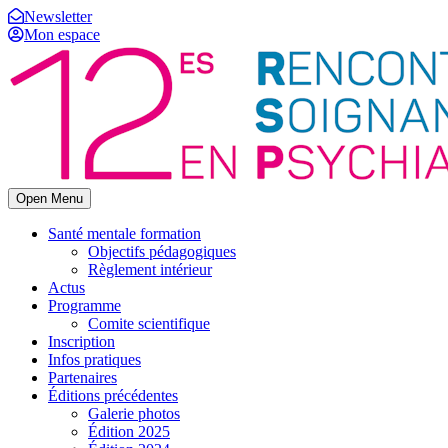
Newsletter
Mon espace
Open Menu
Santé mentale formation
Objectifs pédagogiques
Règlement intérieur
Actus
Programme
Comite scientifique
Inscription
Infos pratiques
Partenaires
Éditions précédentes
Galerie photos
Édition 2025