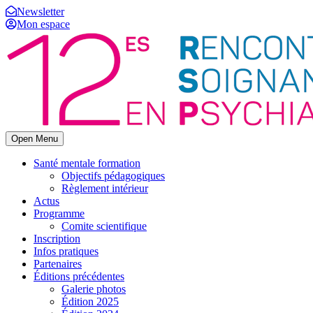
Newsletter
Mon espace
Open Menu
Santé mentale formation
Objectifs pédagogiques
Règlement intérieur
Actus
Programme
Comite scientifique
Inscription
Infos pratiques
Partenaires
Éditions précédentes
Galerie photos
Édition 2025