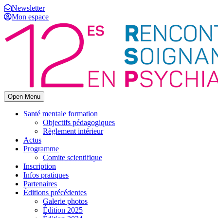
Newsletter
Mon espace
Open Menu
Santé mentale formation
Objectifs pédagogiques
Règlement intérieur
Actus
Programme
Comite scientifique
Inscription
Infos pratiques
Partenaires
Éditions précédentes
Galerie photos
Édition 2025