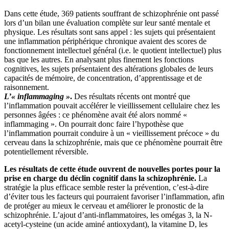
Dans cette étude, 369 patients souffrant de schizophrénie ont passé
lors d’un bilan une évaluation complète sur leur santé mentale et
physique. Les résultats sont sans appel : les sujets qui présentaient
une inflammation périphérique chronique avaient des scores de
fonctionnement intellectuel général (i.e. le quotient intellectuel) plus
bas que les autres. En analysant plus finement les fonctions
cognitives, les sujets présentaient des altérations globales de leurs
capacités de mémoire, de concentration, d’apprentissage et de
raisonnement.
L’« inflammaging »
.
Des résultats récents ont montré que
l’inflammation pouvait accélérer le vieillissement cellulaire chez les
personnes âgées : ce phénomène avait été alors nommé «
inflammaging ». On pourrait donc faire l’hypothèse que
l’inflammation pourrait conduire à un « vieillissement précoce » du
cerveau dans la schizophrénie, mais que ce phénomène pourrait être
potentiellement réversible.
Les résultats de cette étude ouvrent de nouvelles portes pour la
prise en charge du déclin cognitif dans la schizophrénie.
La
stratégie la plus efficace semble rester la prévention, c’est-à-dire
d’éviter tous les facteurs qui pourraient favoriser l’inflammation, afin
de protéger au mieux le cerveau et améliorer le pronostic de la
schizophrénie. L’ajout d’anti-inflammatoires, les omégas 3, la N-
acetyl-cysteine (un acide aminé antioxydant), la vitamine D, les