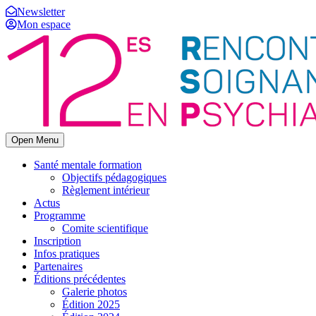
Newsletter
Mon espace
Open Menu
Santé mentale formation
Objectifs pédagogiques
Règlement intérieur
Actus
Programme
Comite scientifique
Inscription
Infos pratiques
Partenaires
Éditions précédentes
Galerie photos
Édition 2025