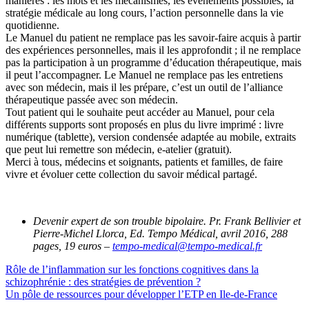
manières : les mots et les mécanismes, les événements possibles, la
stratégie médicale au long cours, l’action personnelle dans la vie
quotidienne.
Le Manuel du patient ne remplace pas les savoir-faire acquis à partir
des expériences personnelles, mais il les approfondit ; il ne remplace
pas la participation à un programme d’éducation thérapeutique, mais
il peut l’accompagner. Le Manuel ne remplace pas les entretiens
avec son médecin, mais il les prépare, c’est un outil de l’alliance
thérapeutique passée avec son médecin.
Tout patient qui le souhaite peut accéder au Manuel, pour cela
différents supports sont proposés en plus du livre imprimé : livre
numérique (tablette), version condensée adaptée au mobile, extraits
que peut lui remettre son médecin, e-atelier (gratuit).
Merci à tous, médecins et soignants, patients et familles, de faire
vivre et évoluer cette collection du savoir médical partagé.
Devenir expert de son trouble bipolaire. Pr. Frank Bellivier et
Pierre-Michel Llorca, Ed. Tempo Médical, avril 2016, 288
pages, 19 euros –
tempo-medical@tempo-medical.fr
Rôle de l’inflammation sur les fonctions cognitives dans la
schizophrénie : des stratégies de prévention ?
Un pôle de ressources pour développer l’ETP en Ile-de-France