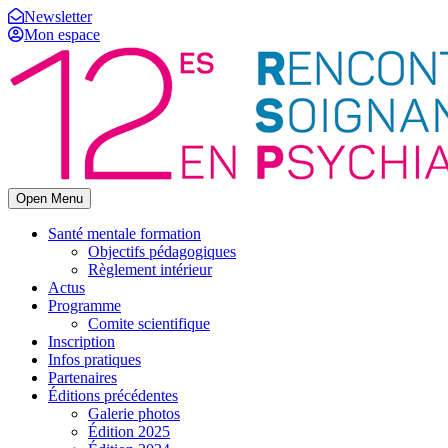
Newsletter
Mon espace
Open Menu
Santé mentale formation
Objectifs pédagogiques
Règlement intérieur
Actus
Programme
Comite scientifique
Inscription
Infos pratiques
Partenaires
Éditions précédentes
Galerie photos
Édition 2025