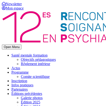
Newsletter
Mon espace
Open Menu
Santé mentale formation
Objectifs pédagogiques
Règlement intérieur
Actus
Programme
Comite scientifique
Inscription
Infos pratiques
Partenaires
Éditions précédentes
Galerie photos
Édition 2025