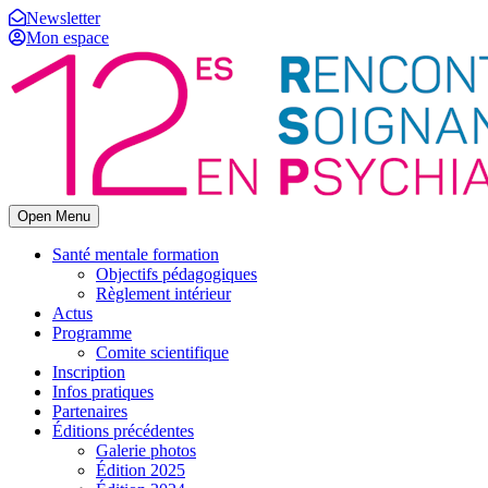
Newsletter
Mon espace
Open Menu
Santé mentale formation
Objectifs pédagogiques
Règlement intérieur
Actus
Programme
Comite scientifique
Inscription
Infos pratiques
Partenaires
Éditions précédentes
Galerie photos
Édition 2025