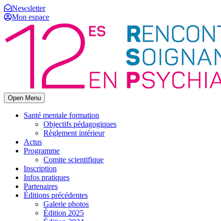
Newsletter
Mon espace
Open Menu
Santé mentale formation
Objectifs pédagogiques
Règlement intérieur
Actus
Programme
Comite scientifique
Inscription
Infos pratiques
Partenaires
Éditions précédentes
Galerie photos
Édition 2025