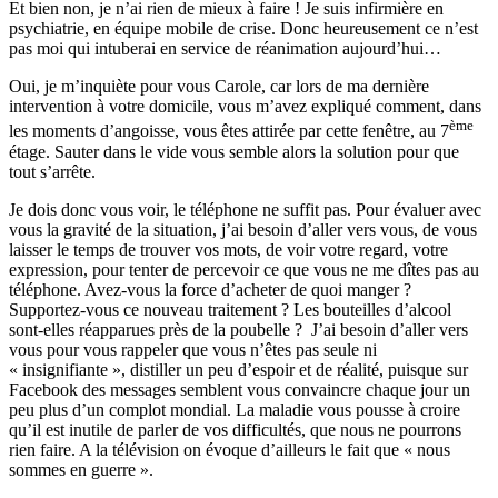
Et bien non, je n’ai rien de mieux à faire ! Je suis infirmière en
psychiatrie, en équipe mobile de crise. Donc heureusement ce n’est
pas moi qui intuberai en service de réanimation aujourd’hui…
Oui, je m’inquiète pour vous Carole, car lors de ma dernière
intervention à votre domicile, vous m’avez expliqué comment, dans
ème
les moments d’angoisse, vous êtes attirée par cette fenêtre, au 7
étage. Sauter dans le vide vous semble alors la solution pour que
tout s’arrête.
Je dois donc vous voir, le téléphone ne suffit pas. Pour évaluer avec
vous la gravité de la situation, j’ai besoin d’aller vers vous, de vous
laisser le temps de trouver vos mots, de voir votre regard, votre
expression, pour tenter de percevoir ce que vous ne me dîtes pas au
téléphone. Avez-vous la force d’acheter de quoi manger ?
Supportez-vous ce nouveau traitement ? Les bouteilles d’alcool
sont-elles réapparues près de la poubelle ? J’ai besoin d’aller vers
vous pour vous rappeler que vous n’êtes pas seule ni
« insignifiante », distiller un peu d’espoir et de réalité, puisque sur
Facebook des messages semblent vous convaincre chaque jour un
peu plus d’un complot mondial. La maladie vous pousse à croire
qu’il est inutile de parler de vos difficultés, que nous ne pourrons
rien faire. A la télévision on évoque d’ailleurs le fait que « nous
sommes en guerre ».