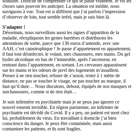
solidaire. Difficile de comprendre ce qui se passe vraiment. Je vis les
choses sans pouvoir les anticiper. La situation est inédite, nous
naviguons à vue. Tout est si différent que j’ai parfois l’impression
d’observer de loin, tout semble irréel, mais je suis bien là.
S’adapter !
Désormais, nous surveillons aussi les signes d’apparition de la
maladie, réexpliquons les gestes barrières et distribuons les
attestations de sortie, parce que 130 euros d’amende, avec une
AAH, c’est catastrophique ! Je passe d’appartement en appartement,
il faut tout désinfecter, le volant, mes chaussures, mes mains. Du gel
hydro alcoolique en bas de l’immeuble, après l’ascenseur, en
rentrant dans l’appartement, en sortant. Les crevasses apparaissent
sur les mains et les odeurs de javel des logements m’assaillent.
Penser à ne rien toucher, refuser de s’assoir, rester à 1 mètre de
distance, ne pas se toucher le visage, ne pas toucher au masque, il
faut qu’il dure… Nous discutons, debout, équipés de nos masques et
surchaussures, comme si de rien était…
Je suis infirmière en psychiatrie mais je ne peux pas ignorer ce
nouvel ennemi invisible. En région parisienne, un infirmier de
psychiatrie est décédé du Covid. Il y a peu, un patient est mort chez
lui, probablement du virus. En travaillant à domicile j’ai bien
conscience du danger. Je peux être contaminée, mais aussi
contaminer les patients, et ils sont fragiles.