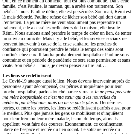
Oui, en ce moment au domicile, tout est plus compliqué. Dans cette
famille, c’est Pauline, la maman, qui a arrêté son traitement. Son
bébé a 1 mois. Pauline délire, elle est persécutée. Son mari, Rémi est
là mais débordé. Pauline refuse de lâcher son bébé qui dort durant
l’entretien. La jeune mère ne veut absolument pas reprendre un
traitement, elle a cassé les ordinateurs de la maison, elle insulte
Rémi. Nous aurions aimé prendre le temps de créer un lien, de tenter
un suivi au domicile. Mais il y a le bébé, et les services sociaux ne
peuvent intervenir à cause de la crise sanitaire, les proches de
confiance qui pourraient prendre le relais le temps des soins sont
confinés chez eux. Il faudra probablement hospitaliser Pauline sous
contrainte et en période de pandémie ce sera sans permission et sans
visite. Son bébé a 1 mois, je devrai penser au tire lait…
Les liens se redéfinissent
Le Covid-19 attaque aussi le lien. Nous devons intervenir auprès de
personnes ayant décompensé, car pétries d’inquiétude pour leur
proche hospitalisé, parfois touché par ce virus.
« Je ne peux pas voir
ma mère hospitalisée et c’est ma sœur qui a les nouvelles du
médecin par téléphone, mais on ne se parle plus
».
Derrière les
portes, et entre les portes, les liens se redéfinissent parfois aussi pour
le meilleur. Plus que jamais les gens se mobilisent et s’inquiètent
pour leur frère ou leur mère malade, ils ont du temps, alors ils
appellent, vont faire des courses. Etonnamment, ce confinement
libère de l’espace et recrée du lien social. Le solitaire recrée du