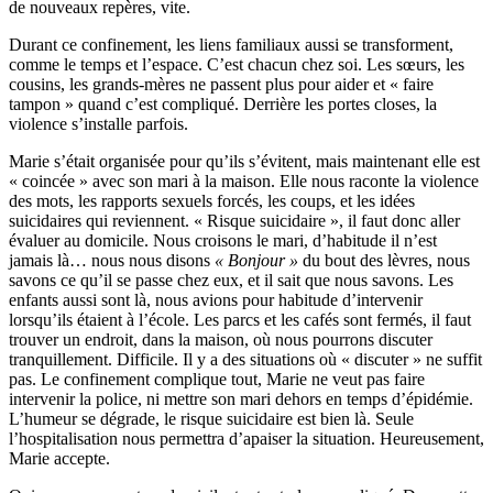
de nouveaux repères, vite.
Durant ce confinement, les liens familiaux aussi se transforment,
comme le temps et l’espace. C’est chacun chez soi. Les sœurs, les
cousins, les grands-mères ne passent plus pour aider et « faire
tampon » quand c’est compliqué. Derrière les portes closes, la
violence s’installe parfois.
Marie s’était organisée pour qu’ils s’évitent, mais maintenant elle est
« coincée » avec son mari à la maison. Elle nous raconte la violence
des mots, les rapports sexuels forcés, les coups, et les idées
suicidaires qui reviennent. « Risque suicidaire », il faut donc aller
évaluer au domicile. Nous croisons le mari, d’habitude il n’est
jamais là… nous nous disons
« Bonjour »
du bout des lèvres, nous
savons ce qu’il se passe chez eux, et il sait que nous savons. Les
enfants aussi sont là, nous avions pour habitude d’intervenir
lorsqu’ils étaient à l’école. Les parcs et les cafés sont fermés, il faut
trouver un endroit, dans la maison, où nous pourrons discuter
tranquillement. Difficile. Il y a des situations où « discuter » ne suffit
pas. Le confinement complique tout, Marie ne veut pas faire
intervenir la police, ni mettre son mari dehors en temps d’épidémie.
L’humeur se dégrade, le risque suicidaire est bien là. Seule
l’hospitalisation nous permettra d’apaiser la situation. Heureusement,
Marie accepte.