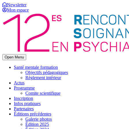
Newsletter
Mon espace
Open Menu
Santé mentale formation
Objectifs pédagogiques
Règlement intérieur
Actus
Programme
Comite scientifique
Inscription
Infos pratiques
Partenaires
Éditions précédentes
Galerie photos
Édition 2025