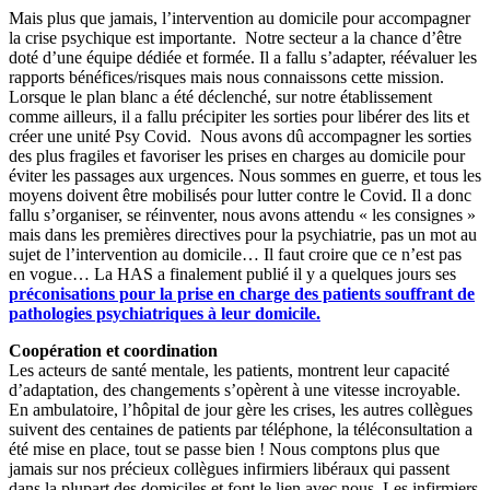
Mais plus que jamais, l’intervention au domicile pour accompagner
la crise psychique est importante. Notre secteur a la chance d’être
doté d’une équipe dédiée et formée. Il a fallu s’adapter, réévaluer les
rapports bénéfices/risques mais nous connaissons cette mission.
Lorsque le plan blanc a été déclenché, sur notre établissement
comme ailleurs, il a fallu précipiter les sorties pour libérer des lits et
créer une unité Psy Covid. Nous avons dû accompagner les sorties
des plus fragiles et favoriser les prises en charges au domicile pour
éviter les passages aux urgences. Nous sommes en guerre, et tous les
moyens doivent être mobilisés pour lutter contre le Covid. Il a donc
fallu s’organiser, se réinventer, nous avons attendu « les consignes »
mais dans les premières directives pour la psychiatrie, pas un mot au
sujet de l’intervention au domicile… Il faut croire que ce n’est pas
en vogue… La HAS a finalement publié il y a quelques jours ses
préconisations pour la prise en charge des patients souffrant de
pathologies psychiatriques à leur domicile.
Coopération et coordination
Les acteurs de santé mentale, les patients, montrent leur capacité
d’adaptation, des changements s’opèrent à une vitesse incroyable.
En ambulatoire, l’hôpital de jour gère les crises, les autres collègues
suivent des centaines de patients par téléphone, la téléconsultation a
été mise en place, tout se passe bien ! Nous comptons plus que
jamais sur nos précieux collègues infirmiers libéraux qui passent
dans la plupart des domiciles et font le lien avec nous. Les infirmiers