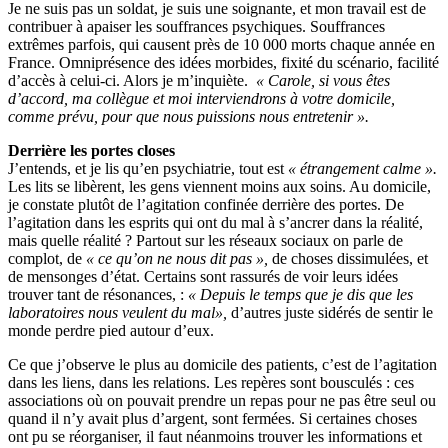
Je ne suis pas un soldat, je suis une soignante, et mon travail est de
contribuer à apaiser les souffrances psychiques. Souffrances
extrêmes parfois, qui causent près de 10 000 morts chaque année en
France. Omniprésence des idées morbides, fixité du scénario, facilité
d’accès à celui-ci. Alors je m’inquiète.
« Carole, si vous êtes
d’accord, ma collègue et moi interviendrons à votre domicile,
comme prévu, pour que nous puissions nous entretenir ».
Derrière les portes closes
J’entends, et je lis qu’en psychiatrie, tout est
« étrangement calme ».
Les lits se libèrent, les gens viennent moins aux soins. Au domicile,
je constate plutôt de l’agitation confinée derrière des portes. De
l’agitation dans les esprits qui ont du mal à s’ancrer dans la réalité,
mais quelle réalité ? Partout sur les réseaux sociaux on parle de
complot, de
« ce qu’on ne nous dit pas »,
de choses dissimulées, et
de mensonges d’état. Certains sont rassurés de voir leurs idées
trouver tant de résonances, :
« Depuis le temps que je dis que les
laboratoires nous veulent du mal»,
d’autres juste sidérés de sentir le
monde perdre pied autour d’eux.
Ce que j’observe le plus au domicile des patients, c’est de l’agitation
dans les liens, dans les relations. Les repères sont bousculés : ces
associations où on pouvait prendre un repas pour ne pas être seul ou
quand il n’y avait plus d’argent, sont fermées. Si certaines choses
ont pu se réorganiser, il faut néanmoins trouver les informations et