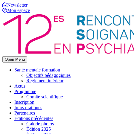
Newsletter
Mon espace
Open Menu
Santé mentale formation
Objectifs pédagogiques
Règlement intérieur
Actus
Programme
Comite scientifique
Inscription
Infos pratiques
Partenaires
Éditions précédentes
Galerie photos
Édition 2025