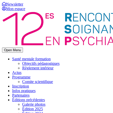
Newsletter
Mon espace
Open Menu
Santé mentale formation
Objectifs pédagogiques
Règlement intérieur
Actus
Programme
Comite scientifique
Inscription
Infos pratiques
Partenaires
Éditions précédentes
Galerie photos
Édition 2025