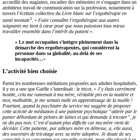
accueillir des stagiaires, encadrer des mémoires et s’engager dans un
ambitieux travail de communication sur la profession, notamment à
travers l’écriture collective du
Livre blanc sur l’ergothérapie en
3
santé mentale
. «
Faire connaître l’ergothérapie aux autres
soignants me tient à cœur pour que nous puissions tous mieux
travailler ensemble dans l’intérêt du patient
».
« Le mot occupation s’intègre pleinement dans la
démarche des ergothérapeutes, qui considèrent la
personne dans sa globalité, au-delà de ses
incapacités…
«
L’activité bien choisie
Parmi les nombreuses médiations proposées aux adultes hospitalisés,
il y en a une que Gaëlle s’interdisait : le tricot. «
J’y étais carrément
hostile, cela me ramenait à ma mère, véritable pro en la matière et
moi, malhabile, je me sentais nulle en apprentissage de la maille !
Pourtant, quand la psychiatre du service me suggère de proposer
cette activité de médiation à une patiente psychotique “attirée par le
panier débordant de pelotes de laines et qui demande à tricoter”, je
ne dis pas non. C’est d’autant plus difficile car ma mère vient de
décéder. Cette patiente, par ailleurs mère en détresse, a, elle aussi,
des souvenirs de tricotage avec sa mère adoptive. Je doute de ses
capacités à se concentrer sur une telle activité, mais elle réussit à se