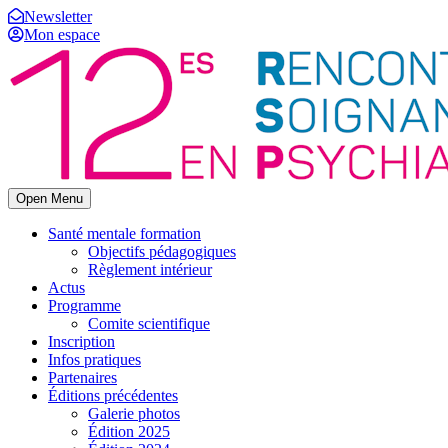
Newsletter
Mon espace
Open Menu
Santé mentale formation
Objectifs pédagogiques
Règlement intérieur
Actus
Programme
Comite scientifique
Inscription
Infos pratiques
Partenaires
Éditions précédentes
Galerie photos
Édition 2025