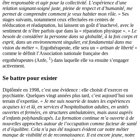
être responsable et agir pour la collectivité. L’expérience d’une
relation soignant-soigné juste, pleine de respect et d’humanité, me
permet de comprendre comment je veux habiter mon rôle.
» Ses
stages suivants, notamment ceux effectuées en centres de
rééducation et réadaptation, lui laissent un goût d’inachevé, avec le
sentiment de n’être parfois que dans la « réparation physique ». «
Le
besoin de considérer la personne dans sa globalité, à la fois corps et
esprit, dans un environnement singulier, est fondamental dans ma
vision du métier
». Ergothérapeute, elle sera un «
artisan de liberté
»
comme le définit l’Association nationale française des
1
ergothérapeutes (Anfe,
) dans laquelle elle va ensuite s’engager
activement.
Se battre pour exister
Diplômée en 1998, c’est une évidence : elle choisit d’exercer en
psychiatrie. Quelques vingt années plus tard, c’est aujourd’hui son
terrain d’expertise. «
Je me suis nourrie de toutes les expériences
acquises ici et là, en services d’hospitalisation adultes, en unités
ouvertes et fermées, en structures ambulatoires, mais aussi auprès
d’enfants polyhandicapés. La formation continue m’a ouverte à de
nouvelles approches autour de l’occupation comme facteur de santé
et d’équilibre. Cela n’a pas été toujours évident car notre métier
manque de visibilité et de reconnaissance. Il est encore jeune, notre