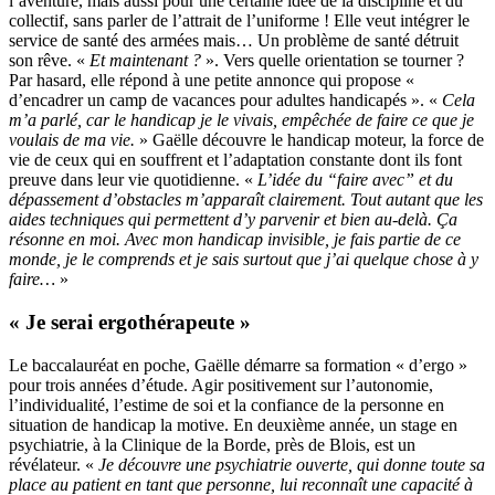
l’aventure, mais aussi pour une certaine idée de la discipline et du
collectif, sans parler de l’attrait de l’uniforme ! Elle veut intégrer le
service de santé des armées mais… Un problème de santé détruit
son rêve. «
Et maintenant ?
». Vers quelle orientation se tourner ?
Par hasard, elle répond à une petite annonce qui propose «
d’encadrer un camp de vacances pour adultes handicapés ». «
Cela
m’a parlé, car le handicap je le vivais, empêchée de faire ce que je
voulais de ma vie.
» Gaëlle découvre le handicap moteur, la force de
vie de ceux qui en souffrent et l’adaptation constante dont ils font
preuve dans leur vie quotidienne. «
L’idée du “faire avec” et du
dépassement d’obstacles m’apparaît clairement. Tout autant que les
aides techniques qui permettent d’y parvenir et bien au-delà. Ça
résonne en moi. Avec mon handicap invisible, je fais partie de ce
monde, je le comprends et je sais surtout que j’ai quelque chose à y
faire…
»
« Je serai ergothérapeute »
Le baccalauréat en poche, Gaëlle démarre sa formation « d’ergo »
pour trois années d’étude. Agir positivement sur l’autonomie,
l’individualité, l’estime de soi et la confiance de la personne en
situation de handicap la motive. En deuxième année, un stage en
psychiatrie, à la Clinique de la Borde, près de Blois, est un
révélateur. «
Je découvre une psychiatrie ouverte, qui donne toute sa
place au patient en tant que personne, lui reconnaît une capacité à