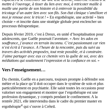
mettre à l’ouvrage, à tisser du lien avec moi, à retricoter maille à
maille une partie de son histoire et à entrevoir la possibilité du
tricotage d’un autre lien avec son fils. Son état clinique s’améliore et
moi je renoue avec le tricot !
» En ergothérapie, une activité « bien
choisie » et inscrite dans une stratégie globale peut enclencher un
processus thérapeutique.
Depuis février 2019, c’est à Dreux, en unité d’hospitalisation pour
adolescents, que Gaëlle poursuit l’aventure. «
Avec les ados en
souffrance, j’avance en terrain inconnu. C’est passionnant car rien
n’est écrit à l’avance. A l’heure de la rencontre, puis du suivi au
travers des activités proposées, tout reste possible, et à construire.
J’aime partager avec eux ce chemin vers la quête de soi, avec des
médiations qui soutiennent l’expression et la confiance en soi.
»
Vers l’enseignement…
Du chemin, Gaëlle en a parcouru, toujours prompte à défendre son
métier et la place qu’il doit occuper dans le système de soin et plus
particulièrement en psychiatrie. Elle saisit toutes les occasions pour
valoriser son engagement et montrer que l’ergothérapie est une
profession dynamique, y compris pendant le confinement. A la
rentrée 2021, elle interviendra dans le cadre du premier master en
4
ergothérapie
qui s’ouvre à Créteil.