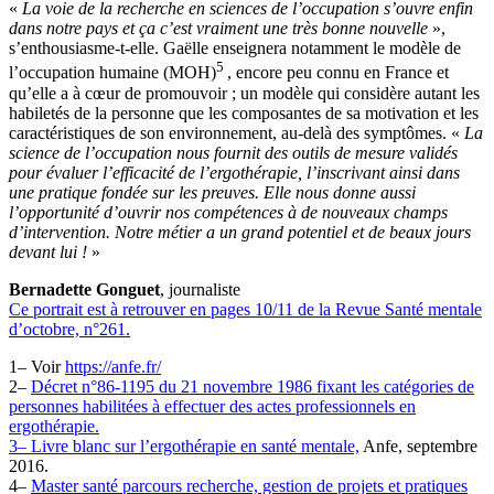
«
La voie de la recherche en sciences de l’occupation s’ouvre enfin
dans notre pays et ça c’est vraiment une très bonne nouvelle
»,
s’enthousiasme-t-elle. Gaëlle enseignera notamment le modèle de
5
l’occupation humaine (MOH)
, encore peu connu en France et
qu’elle a à cœur de promouvoir ; un modèle qui considère autant les
habiletés de la personne que les composantes de sa motivation et les
caractéristiques de son environnement, au-delà des symptômes. «
La
science de l’occupation nous fournit des outils de mesure validés
pour évaluer l’efficacité de l’ergothérapie, l’inscrivant ainsi dans
une pratique fondée sur les preuves. Elle nous donne aussi
l’opportunité d’ouvrir nos compétences à de nouveaux champs
d’intervention. Notre métier a un grand potentiel et de beaux jours
devant lui !
»
Bernadette Gonguet
, journaliste
Ce portrait est à retrouver en pages 10/11 de la Revue Santé mentale
d’octobre, n°261.
1– Voir
https://anfe.fr/
2–
Décret n°86-1195 du 21 novembre 1986 fixant les catégories de
personnes habilitées à effectuer des actes professionnels en
ergothérapie.
3– Livre blanc sur l’ergothérapie en santé mentale,
Anfe, septembre
2016.
4–
Master santé parcours recherche, gestion de projets et pratiques