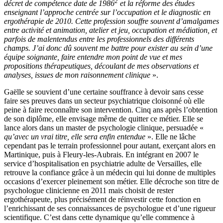
2
décret de compétence date de 1986
et la réforme des études
enseignant l’approche centrée sur l’occupation et le diagnostic en
ergothérapie de 2010. Cette profession souffre souvent d’amalgames
entre activité et animation, atelier et jeu, occupation et médiation, et
parfois de malentendus entre les professionnels des différents
champs. J’ai donc dû souvent me battre pour exister au sein d’une
équipe soignante, faire entendre mon point de vue et mes
propositions thérapeutiques, découlant de mes observations et
analyses, issues de mon raisonnement clinique
».
Gaëlle se souvient d’une certaine souffrance à devoir sans cesse
faire ses preuves dans un secteur psychiatrique cloisonné où elle
peine à faire reconnaître son intervention. Cinq ans après l’obtention
de son diplôme, elle envisage même de quitter ce métier. Elle se
lance alors dans un master de psychologie clinique, persuadée «
qu’avec un vrai titre, elle sera enfin entendue
». Elle ne lâche
cependant pas le terrain professionnel pour autant, exerçant alors en
Martinique, puis à Fleury-les-Aubrais. En intégrant en 2007 le
service d’hospitalisation en psychiatrie adulte de Versailles, elle
retrouve la confiance grâce à un médecin qui lui donne de multiples
occasions d’exercer pleinement son métier. Elle décroche son titre de
psychologue clinicienne en 2011 mais choisit de rester
ergothérapeute, plus précisément de réinvestir cette fonction en
l’enrichissant de ses connaissances de psychologue et d’une rigueur
scientifique. C’est dans cette dynamique qu’elle commence à