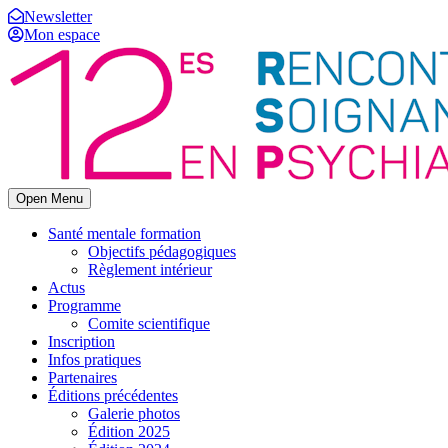
Newsletter
Mon espace
Open Menu
Santé mentale formation
Objectifs pédagogiques
Règlement intérieur
Actus
Programme
Comite scientifique
Inscription
Infos pratiques
Partenaires
Éditions précédentes
Galerie photos
Édition 2025