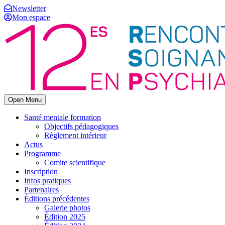
Newsletter
Mon espace
Open Menu
Santé mentale formation
Objectifs pédagogiques
Règlement intérieur
Actus
Programme
Comite scientifique
Inscription
Infos pratiques
Partenaires
Éditions précédentes
Galerie photos
Édition 2025