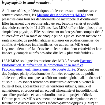
le paysage de la santé mentale
« .
À l’heure où les problématiques adolescentes sont nombreuses et
souvent complexes, les
Maisons des Adolescents (MDA)
sont
présentes dans tous les départements de métropole et d’outre-mer.
Elles incarnent une réponse adaptée aux besoins variés et évolutifs
des adolescent(e)s de 11 à 25 ans. Les MDA offrent bien plus qu’un
simple lieu physique. Elles soutiennent un écosystème complet dédié
au bien-être et à la santé de chaque jeune. Que ce soit en matière de
santé mentale, de problématiques scolaires ou professionnelles, de
conflits et violences intrafamiliales, ou autres, les MDA ont
largement démontré la nécessité de leur action, leur créativité et leur
impact, y compris auprès des ados dits les « plus vulnérables ».
L’ANMDA souligne les missions des MDA à savoir
l’accueil,
l’information, la prévention, la promotion de la santé et
l’accompagnement, généralement de courte durée.
S’appuyant sur
des équipes pluriprofessionnelles formées et expertes du public
adolescent, elles sont aptes à offrir un soutien global, allant du social
au soin. Elles sont et restent des structures d’accueil ouvertes à
toutes et tous, accessibles sur les territoires urbains, ruraux et
numériques, et proposent un accueil généraliste et inconditionnel,
sans filtre préalable et sans subordination à un projet médical.
D’autre part, les MDA assument une fonction de régulation et de
facilitation d’accès aux centres médico-psychologiques (CMP) et