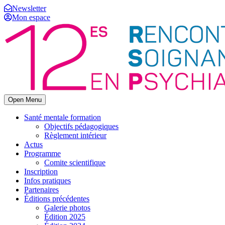
Newsletter
Mon espace
Open Menu
Santé mentale formation
Objectifs pédagogiques
Règlement intérieur
Actus
Programme
Comite scientifique
Inscription
Infos pratiques
Partenaires
Éditions précédentes
Galerie photos
Édition 2025