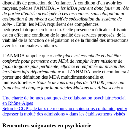
dispositifs de protection de l’enfance. À condition d’en avoir les
moyens, précise l’ANMDA, «
les MDA peuvent donc jouer un rôle
de portée d’entrée privilégiée à ces ressources, sans obligation ni
assignation à un niveau exclusif de spécialisation du système de
soin
« . Enfin, les MDA requièrent des compétences
pédopsychiatriques en leur sein. Cette présence médicale suffisante
est en effet une condition de la qualité des services proposés, de la
viabilité de la fonction de régulation et de la fluidité des interactions
avec les partenaires sanitaires.
L’ANMDA rappelle que «
cette place est essentielle et doit être
confortée pour permettre aux MDA de remplir leurs missions de
façon toujours plus pertinente, efficace et renforcée au niveau des
territoires infradépartementaux
» . L’ANMDA porte et continuera à
porter une définition des MDA multidimensionnelle et
multisectorielle. «
Nous le devons aux plus de 100 000 jeunes qui
franchissent chaque jour la porte des Maisons des Adolescents
» .
Une charte de bonnes pratiques de collaboration psychiatrie/social
en Rhône-Alpes
Selon le CGPL, le taux de recours aux soins sous contrainte peut «
dépasser la moitié des admissions » dans les établissements visités
Rencontres soignantes en psychiatrie