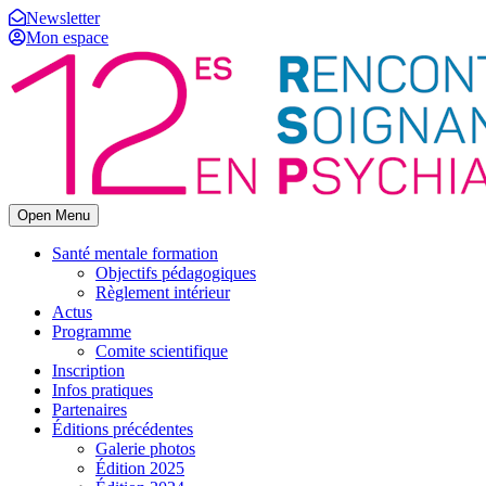
Newsletter
Mon espace
Open Menu
Santé mentale formation
Objectifs pédagogiques
Règlement intérieur
Actus
Programme
Comite scientifique
Inscription
Infos pratiques
Partenaires
Éditions précédentes
Galerie photos
Édition 2025