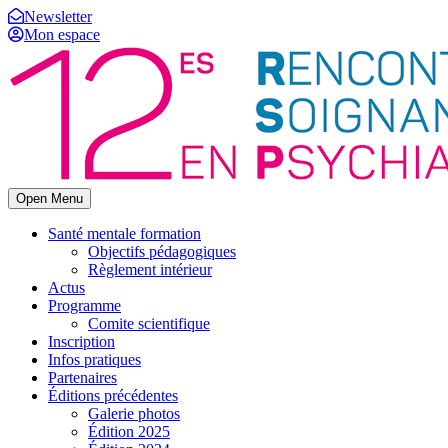
Newsletter
Mon espace
Open Menu
Santé mentale formation
Objectifs pédagogiques
Règlement intérieur
Actus
Programme
Comite scientifique
Inscription
Infos pratiques
Partenaires
Éditions précédentes
Galerie photos
Édition 2025