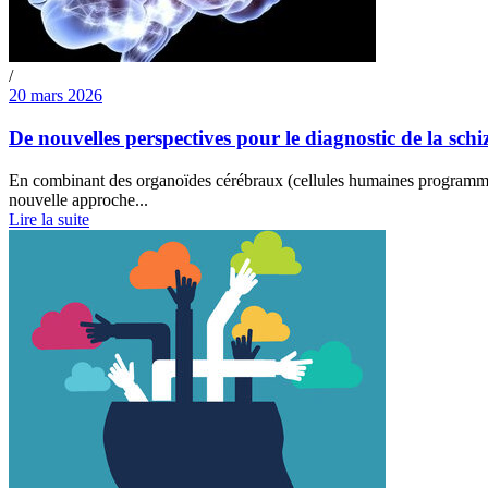
/
20 mars 2026
De nouvelles perspectives pour le diagnostic de la schi
En combinant des organoïdes cérébraux (cellules humaines programmées 
nouvelle approche...
Lire la suite