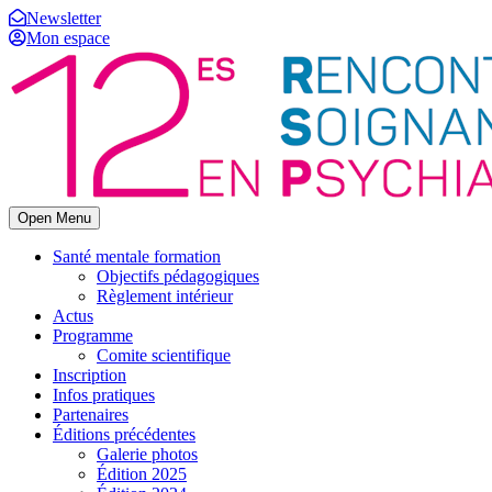
Newsletter
Mon espace
Open Menu
Santé mentale formation
Objectifs pédagogiques
Règlement intérieur
Actus
Programme
Comite scientifique
Inscription
Infos pratiques
Partenaires
Éditions précédentes
Galerie photos
Édition 2025