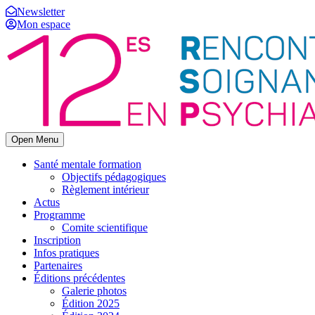
Newsletter
Mon espace
Open Menu
Santé mentale formation
Objectifs pédagogiques
Règlement intérieur
Actus
Programme
Comite scientifique
Inscription
Infos pratiques
Partenaires
Éditions précédentes
Galerie photos
Édition 2025