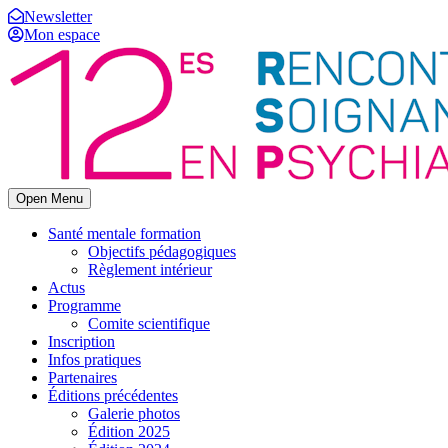
Newsletter
Mon espace
Open Menu
Santé mentale formation
Objectifs pédagogiques
Règlement intérieur
Actus
Programme
Comite scientifique
Inscription
Infos pratiques
Partenaires
Éditions précédentes
Galerie photos
Édition 2025