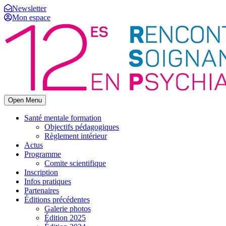
Newsletter
Mon espace
Open Menu
Santé mentale formation
Objectifs pédagogiques
Règlement intérieur
Actus
Programme
Comite scientifique
Inscription
Infos pratiques
Partenaires
Éditions précédentes
Galerie photos
Édition 2025