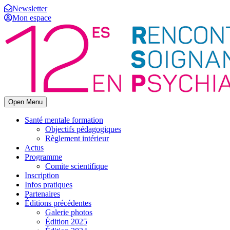
Newsletter
Mon espace
Open Menu
Santé mentale formation
Objectifs pédagogiques
Règlement intérieur
Actus
Programme
Comite scientifique
Inscription
Infos pratiques
Partenaires
Éditions précédentes
Galerie photos
Édition 2025