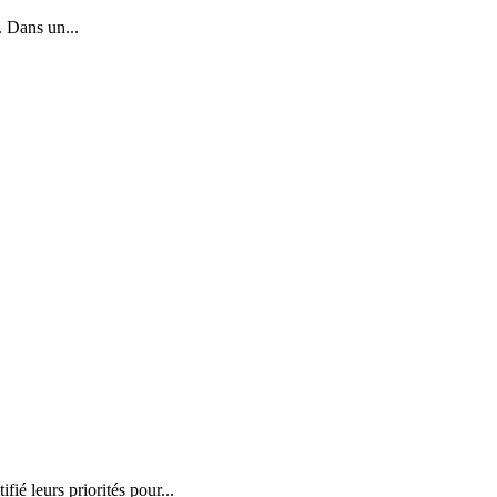
. Dans un...
é leurs priorités pour...