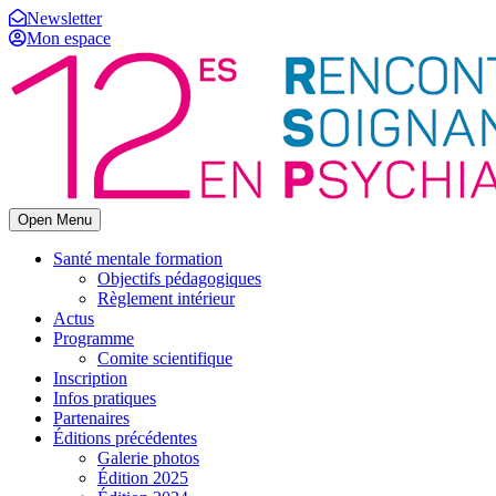
Newsletter
Mon espace
Open Menu
Santé mentale formation
Objectifs pédagogiques
Règlement intérieur
Actus
Programme
Comite scientifique
Inscription
Infos pratiques
Partenaires
Éditions précédentes
Galerie photos
Édition 2025