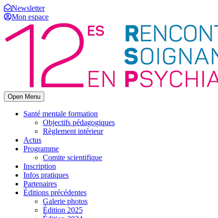
Newsletter
Mon espace
Open Menu
Santé mentale formation
Objectifs pédagogiques
Règlement intérieur
Actus
Programme
Comite scientifique
Inscription
Infos pratiques
Partenaires
Éditions précédentes
Galerie photos
Édition 2025