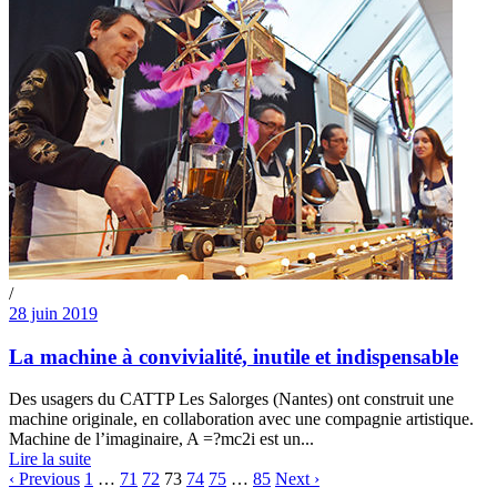
/
28 juin 2019
La machine à convivialité, inutile et indispensable
Des usagers du CATTP Les Salorges (Nantes) ont construit une
machine originale, en collaboration avec une compagnie artistique.
Machine de l’imaginaire, A =?mc2i est un...
Lire la suite
‹ Previous
1
…
71
72
73
74
75
…
85
Next ›